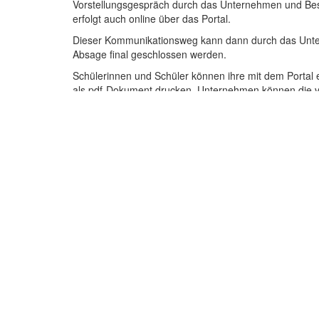
Vorstellungsgespräch durch das Unternehmen und Bes
erfolgt auch online über das Portal.
Dieser Kommunikationsweg kann dann durch das Unte
Absage final geschlossen werden.
Schülerinnen und Schüler können ihre mit dem Portal 
als pdf-Dokument drucken. Unternehmen können die v
Online-Bewerbungsmappen ebenfalls als pdf-Dokumen
Im Hinblick auf die Benutzerfreundlichkeit ist das Por
Schülerinnen und Schüler einerseits und auf Seiten der
ausführlicher Bedienungsanleitungen nutzen.
Und das Wichtigste zum Schluss:
Die Nutzung dieses Portals ist sowohl für Schüler
Allgemeines
Zie
Wie funktioniert´s?
An
Nutzungsbedingungen für
S
Schülerinnen und Schüler
Le