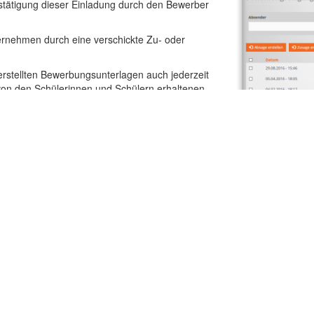
tätigung dieser Einladung durch den Bewerber
rnehmen durch eine verschickte Zu- oder
erstellten Bewerbungsunterlagen auch jederzeit
on den Schülerinnen und Schülern erhaltenen
t drucken.
tal bewusst auf die wesentlichen Funktionen reduziert, die für die Abwi
 Unternehmen andererseits erforderlich sind. Dadurch lässt sich das Po
innen und Schüler, als auch für Unternehmen kostenlos!
lgruppen
IMPIRIS
bieter von Praktika
chülerinnen und Schüler
Homepage
hrkräfte