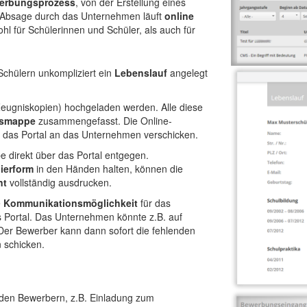
erbungsprozess
, von der Erstellung eines
r Absage durch das Unternehmen läuft
online
ohl für Schülerinnen und Schüler, als auch für
chülern unkompliziert ein
Lebenslauf
angelegt
Zeugniskopien) hochgeladen werden. Alle diese
gsmappe
zusammengefasst. Die Online-
 das Portal an das Unternehmen verschicken.
direkt über das Portal entgegen.
ierform
in den Händen halten, können die
nt
vollständig ausdrucken.
e
Kommunikationsmöglichkeit
für das
 Portal. Das Unternehmen könnte z.B. auf
 Der Bewerber kann dann sofort die fehlenden
 schicken.
en Bewerbern, z.B. Einladung zum