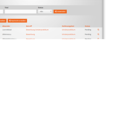
cklung einer Praktikumsbewerbung auf Seiten der
rtal intuitiv, also ohne vorheriges Studium
Weiteres
Datenschutzerklärung
Entwickelt von
Impiris
&
Drupal Agentur